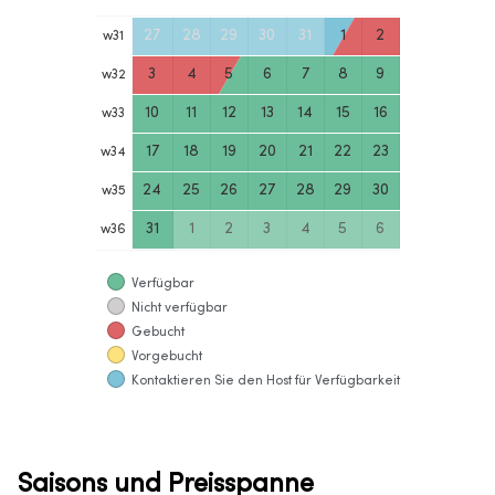
27
28
29
30
31
1
2
w
31
3
4
5
6
7
8
9
w
32
10
11
12
13
14
15
16
w
33
17
18
19
20
21
22
23
w
34
24
25
26
27
28
29
30
w
35
31
1
2
3
4
5
6
w
36
Verfügbar
Nicht verfügbar
Gebucht
Vorgebucht
Kontaktieren Sie den Host für Verfügbarkeit
Saisons und Preisspanne