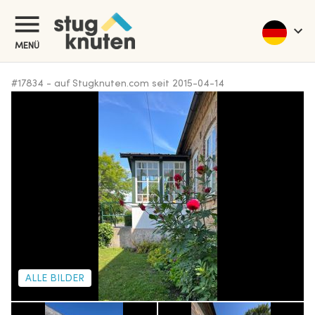
MENÜ
#
17834
-
auf Stugknuten.com seit
2015-04-14
ALLE BILDER