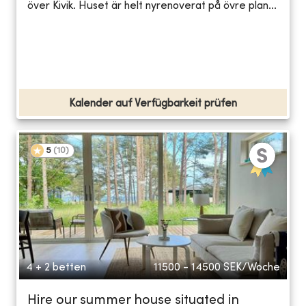
över Kivik. Huset är helt nyrenoverat på övre plan...
Kalender auf Verfügbarkeit prüfen
5
(
10
)
4 + 2 betten
11500 - 14500
SEK/Woche
Hire our summer house situated in