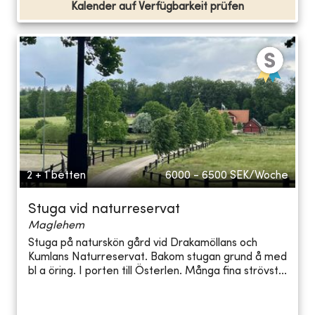
Kalender auf Verfügbarkeit prüfen
2 + 1 betten
6000 - 6500
SEK/Woche
Stuga vid naturreservat
Maglehem
Stuga på naturskön gård vid Drakamöllans och
Kumlans Naturreservat. Bakom stugan grund å med
bl a öring. I porten till Österlen. Många fina strövst...