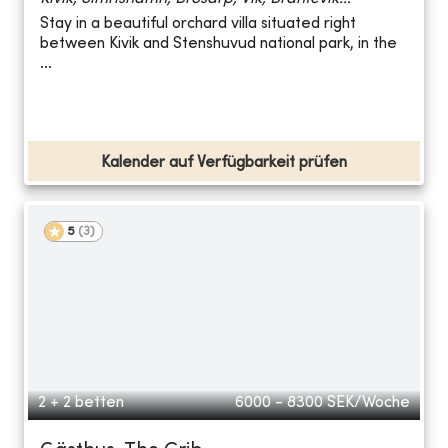
Stay in a beautiful orchard villa situated right
between Kivik and Stenshuvud national park, in the
...
Kalender auf Verfügbarkeit prüfen
5
(
3
)
2 + 2 betten
6000 - 8300
SEK/Woche