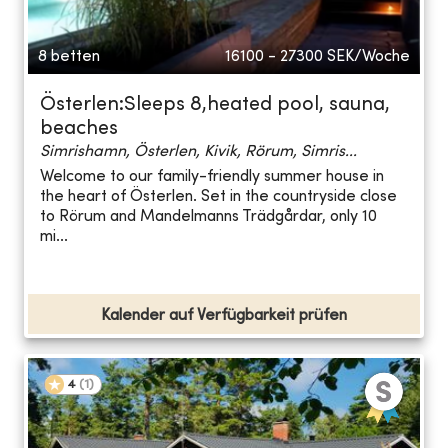
8 betten
16100 - 27300
SEK/Woche
Österlen:Sleeps 8,heated pool, sauna,
beaches
Simrishamn, Österlen, Kivik, Rörum, Simris...
Welcome to our family-friendly summer house in
the heart of Österlen. Set in the countryside close
to Rörum and Mandelmanns Trädgårdar, only 10
mi...
Kalender auf Verfügbarkeit prüfen
4
(
1
)