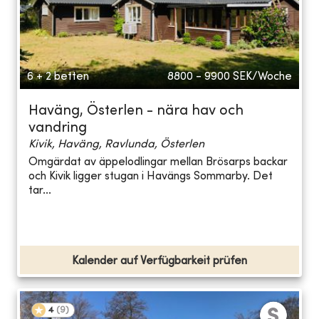
6 + 2 betten
8800 - 9900
SEK/Woche
Haväng, Österlen - nära hav och
vandring
Kivik, Haväng, Ravlunda, Österlen
Omgärdat av äppelodlingar mellan Brösarps backar
och Kivik ligger stugan i Havängs Sommarby. Det
tar...
Kalender auf Verfügbarkeit prüfen
4
(
9
)