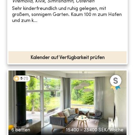
Vitemölla, Kivik, Simrishamn, Österlen
Sehr kinderfreundlich und ruhig gelegen, mit
großem, sonnigem Garten. Kaum 100 m zum Hafen
und zum k...
Kalender auf Verfügbarkeit prüfen
5
(
1
)
6 betten
15400 - 23400
SEK/Woche