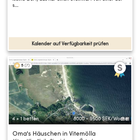
s...
Kalender auf Verfügbarkeit prüfen
5
(
7
)
4 + 1 betten
8000 - 9500
SEK/Woche
Oma's Häuschen in Vitemölla