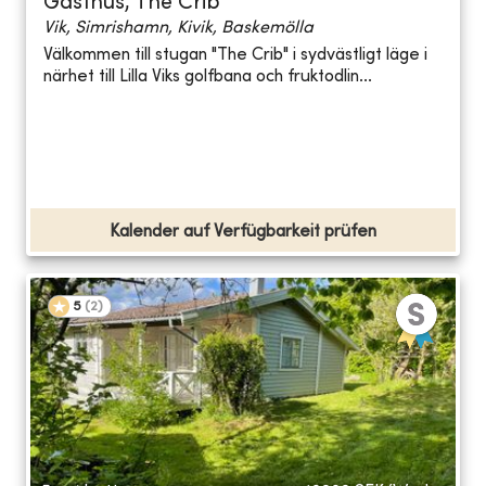
Gästhus, The Crib
Vik, Simrishamn, Kivik, Baskemölla
Välkommen till stugan "The Crib" i sydvästligt läge i
närhet till Lilla Viks golfbana och fruktodlin...
Kalender auf Verfügbarkeit prüfen
5
(
2
)