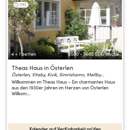
(
15
)
4 + 1 betten
6500 - 9600
SEK/Woche
Theas Haus in Österlen
Österlen, Vitaby, Kivik, Simrishamn, Mellby...
Willkommen im Theas Haus – Ein charmantes Haus
aus den 1930er Jahren im Herzen von Österlen
Willkom...
Kalender auf Verfügbarkeit prüfen