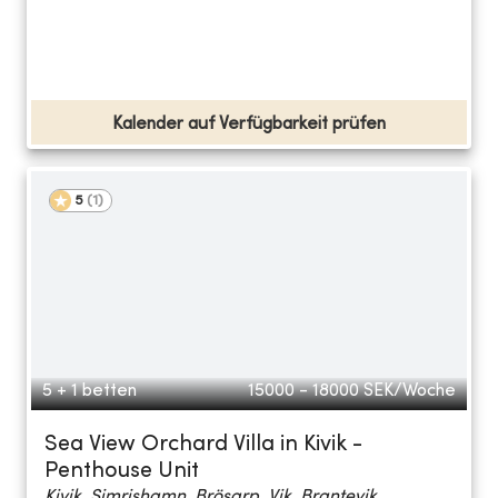
Kalender auf Verfügbarkeit prüfen
5
(
1
)
5 + 1 betten
15000 - 18000
SEK/Woche
Sea View Orchard Villa in Kivik -
Penthouse Unit
Kivik, Simrishamn, Brösarp, Vik, Brantevik...