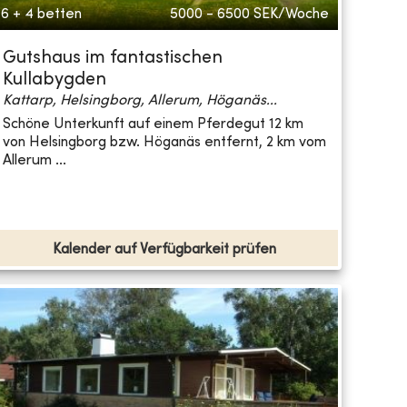
6 + 4 betten
5000 - 6500
SEK/Woche
Gutshaus im fantastischen
Kullabygden
Kattarp, Helsingborg, Allerum, Höganäs...
Schöne Unterkunft auf einem Pferdegut 12 km
von Helsingborg bzw. Höganäs entfernt, 2 km vom
Allerum ...
Kalender auf Verfügbarkeit prüfen