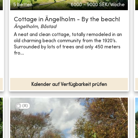
5 betten
6000 - 9000
SEK/Woche
Cottage in Ängelholm - By the beach!
Ängelholm, Båstad
A neat and clean cottage, totally remodeled in an
old charming beach community from the 1920’s.
Surrounded by lots of trees and only 450 meters
fro...
Kalender auf Verfügbarkeit prüfen
(
8
)