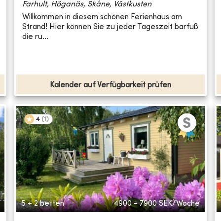
Farhult, Höganäs, Skåne, Västkusten
Willkommen in diesem schönen Ferienhaus am
Strand! Hier können Sie zu jeder Tageszeit barfuß
die ru...
Kalender auf Verfügbarkeit prüfen
4
(
1
)
5 + 2 betten
4900 - 7900
SEK/Woche