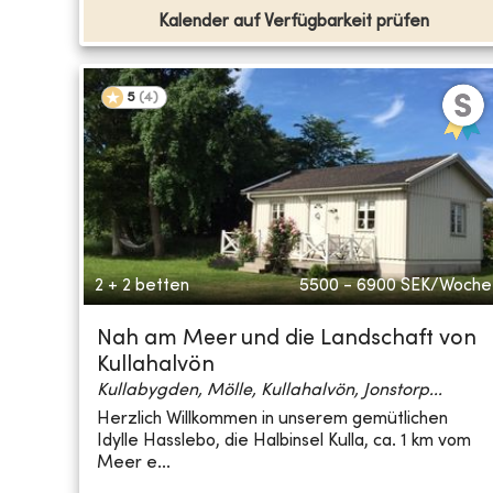
Kalender auf Verfügbarkeit prüfen
5
(
4
)
2 + 2 betten
5500 - 6900
SEK/Woche
Nah am Meer und die Landschaft von
Kullahalvön
Kullabygden, Mölle, Kullahalvön, Jonstorp...
Herzlich Willkommen in unserem gemütlichen
Idylle Hasslebo, die Halbinsel Kulla, ca. 1 km vom
Meer e...