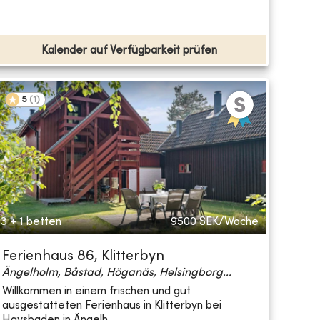
Kalender auf Verfügbarkeit prüfen
5
(
1
)
3 + 1 betten
9500
SEK/Woche
Ferienhaus 86, Klitterbyn
Ängelholm, Båstad, Höganäs, Helsingborg...
Willkommen in einem frischen und gut
ausgestatteten Ferienhaus in Klitterbyn bei
Havsbaden in Ängelh...