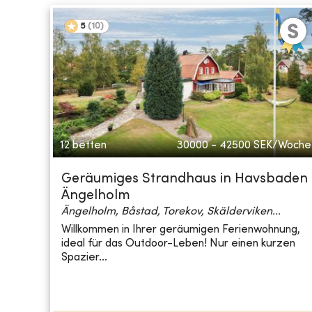
5
(
10
)
12 betten
30000 - 42500
SEK/Woche
Geräumiges Strandhaus in Havsbaden
Ängelholm
Ängelholm, Båstad, Torekov, Skälderviken...
Willkommen in Ihrer geräumigen Ferienwohnung,
ideal für das Outdoor-Leben! Nur einen kurzen
Spazier...