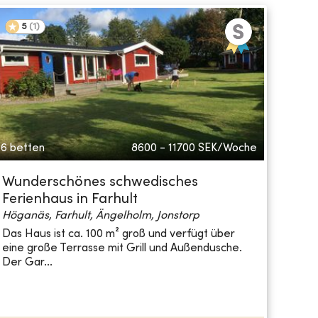
5
(
1
)
6 betten
8600 - 11700
SEK/Woche
Wunderschönes schwedisches
Ferienhaus in Farhult
Höganäs, Farhult, Ängelholm, Jonstorp
Das Haus ist ca. 100 m² groß und verfügt über
eine große Terrasse mit Grill und Außendusche.
Der Gar...