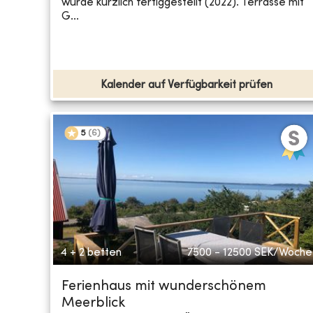
wurde kürzlich fertiggestellt (2022). Terrasse mit
G...
Kalender auf Verfügbarkeit prüfen
5
(
6
)
4 + 2 betten
7500 - 12500
SEK/Woche
Ferienhaus mit wunderschönem
Meerblick