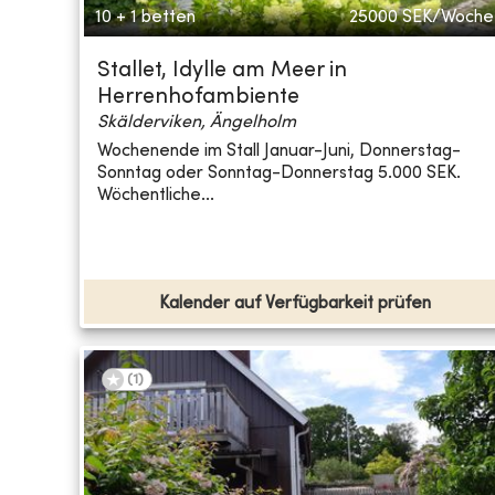
10 + 1 betten
25000
SEK/Woche
Stallet, Idylle am Meer in
Herrenhofambiente
Skälderviken, Ängelholm
Wochenende im Stall Januar-Juni, Donnerstag-
Sonntag oder Sonntag-Donnerstag 5.000 SEK.
Wöchentliche...
Kalender auf Verfügbarkeit prüfen
(
1
)