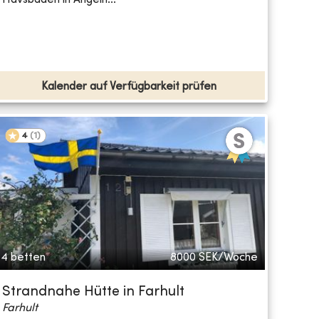
Kalender auf Verfügbarkeit prüfen
4
(
1
)
4 betten
8000
SEK/Woche
Strandnahe Hütte in Farhult
Farhult