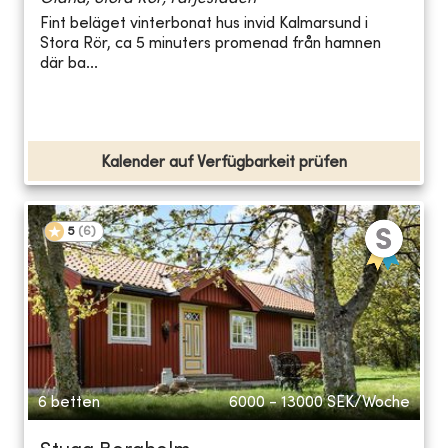
Fint beläget vinterbonat hus invid Kalmarsund i
Stora Rör, ca 5 minuters promenad från hamnen
där ba...
Kalender auf Verfügbarkeit prüfen
5
(
6
)
6 betten
6000 - 13000
SEK/Woche