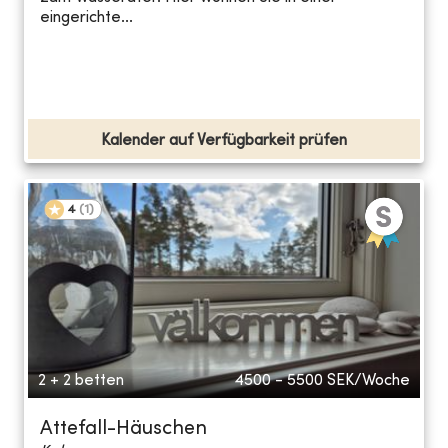
eingerichte...
Kalender auf Verfügbarkeit prüfen
4
(
1
)
2 + 2 betten
4500 - 5500
SEK/Woche
Attefall-Häuschen