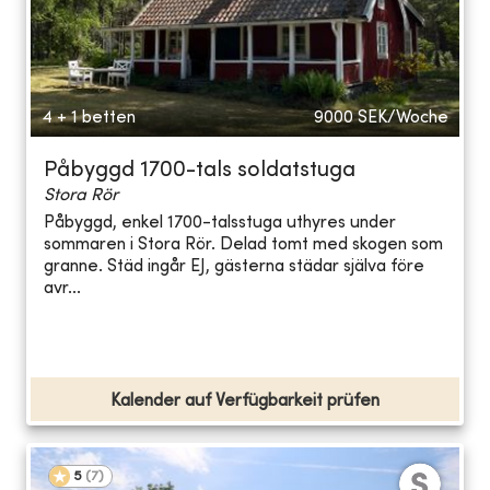
4 + 1 betten
9000
SEK/Woche
Påbyggd 1700-tals soldatstuga
Stora Rör
Påbyggd, enkel 1700-talsstuga uthyres under
sommaren i Stora Rör. Delad tomt med skogen som
granne. Städ ingår EJ, gästerna städar själva före
avr...
Kalender auf Verfügbarkeit prüfen
5
(
7
)