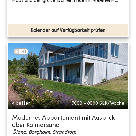
Haus und der große Garten finden in vielerlei H...
Kalender auf Verfügbarkeit prüfen
(
4
)
4 betten
7000 - 8000
SEK/Woche
Modernes Appartement mit Ausblick
über Kalmarsund
Öland, Borgholm, Strandtorp