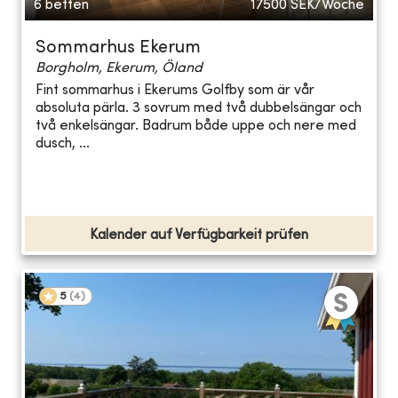
6 betten
17500
SEK/Woche
Sommarhus Ekerum
Borgholm, Ekerum, Öland
Fint sommarhus i Ekerums Golfby som är vår
absoluta pärla. 3 sovrum med två dubbelsängar och
två enkelsängar. Badrum både uppe och nere med
dusch, ...
Kalender auf Verfügbarkeit prüfen
5
(
4
)