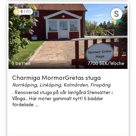
5
(
10
)
5 betten
7700
SEK/Woche
Charmiga MormorGretas stuga
Norrköping, Linköping, Kolmården, Finspång
. Renoverad stuga på vår lantgård Stensätter i
Vånga.. Här möter gammalt nytt! 5 bäddar
fördelade ...