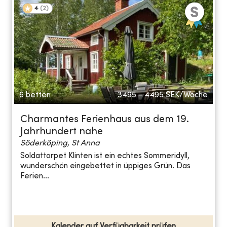
4
(
2
)
6 betten
3495 - 4495
SEK/Woche
Charmantes Ferienhaus aus dem 19.
Jahrhundert nahe
Söderköping, St Anna
Soldattorpet Klinten ist ein echtes Sommeridyll,
wunderschön eingebettet in üppiges Grün. Das
Ferien...
Kalender auf Verfügbarkeit prüfen