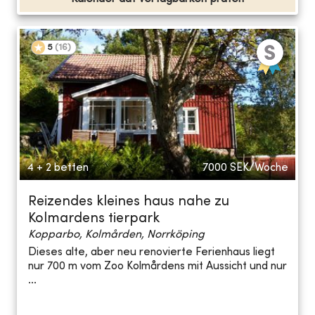
5
(
16
)
4 + 2 betten
7000
SEK/Woche
Reizendes kleines haus nahe zu
Kolmardens tierpark
Kopparbo, Kolmården, Norrköping
Dieses alte, aber neu renovierte Ferienhaus liegt
nur 700 m vom Zoo Kolmårdens mit Aussicht und nur
...