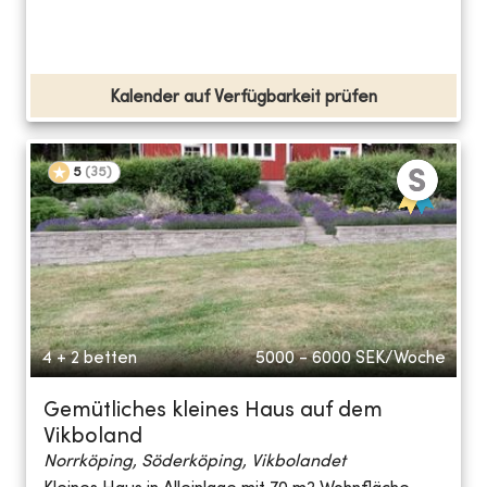
Kalender auf Verfügbarkeit prüfen
5
(
35
)
4 + 2 betten
5000 - 6000
SEK/Woche
Gemütliches kleines Haus auf dem
Vikboland
Norrköping, Söderköping, Vikbolandet