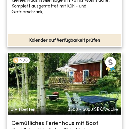
Kleines Haus in Alleinlage mit 70 m2 Wohnfläche.
Komplett ausgestattet mit Kühl- und
Gefrierschrank,...
Kalender auf Verfügbarkeit prüfen
5
(
6
)
3 + 1 betten
3300 - 5000
SEK/Woche
Gemütliches Ferienhaus mit Boot