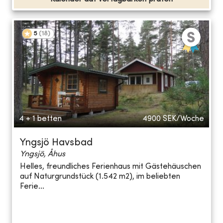
5
(
18
)
4 + 1 betten
4900
SEK/Woche
Yngsjö Havsbad
Yngsjö, Åhus
Helles, freundliches Ferienhaus mit Gästehäuschen
auf Naturgrundstück (1.542 m2), im beliebten
Ferie...