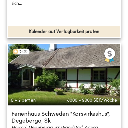
sich...
Kalender auf Verfügbarkeit prüfen
5
(
5
)
6 + 2 betten
8000 - 9000
SEK/Woche
Ferienhaus Schweden "Korsvirkeshus",
Degeberga, Sk
Hörröd, Degeberga, Kristiandstad, Agusa...