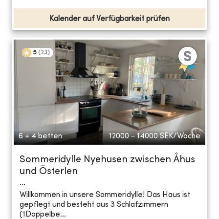
Kalender auf Verfügbarkeit prüfen
5
(
23
)
6 + 4 betten
12000 - 14000
SEK/Woche
Sommeridylle Nyehusen zwischen Åhus
und Österlen
...
Willkommen in unsere Sommeridylle! Das Haus ist
gepflegt und besteht aus 3 Schlafzimmern
(1Doppelbe...