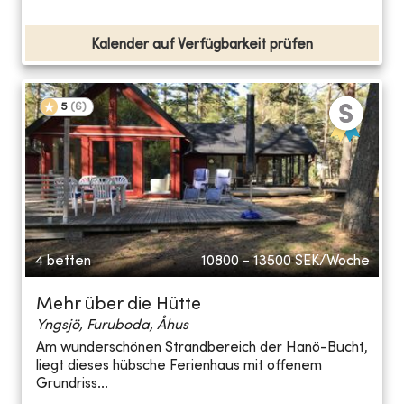
Kalender auf Verfügbarkeit prüfen
5
(
6
)
4 betten
10800 - 13500
SEK/Woche
Mehr über die Hütte
Yngsjö, Furuboda, Åhus
Am wunderschönen Strandbereich der Hanö-Bucht,
liegt dieses hübsche Ferienhaus mit offenem
Grundriss...