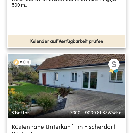
500 m...
Kalender auf Verfügbarkeit prüfen
5
(
11
)
6 betten
7000 - 9000
SEK/Woche
Küstennahe Unterkunft im Fischerdorf