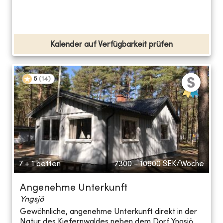
Kalender auf Verfügbarkeit prüfen
5
(
14
)
7 + 1 betten
7300 - 10600
SEK/Woche
Angenehme Unterkunft
Yngsjö
Gewöhnliche, angenehme Unterkunft direkt in der
Natur des Kiefernwaldes neben dem Dorf Yngsjö,