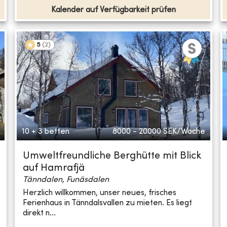
Kalender auf Verfügbarkeit prüfen
5
(
2
)
10 + 3 betten
8000 - 20000
SEK/Woche
Umweltfreundliche Berghütte mit Blick
auf Hamrafjä
Tänndalen, Funäsdalen
Herzlich willkommen, unser neues, frisches
Ferienhaus in Tänndalsvallen zu mieten. Es liegt
direkt n...