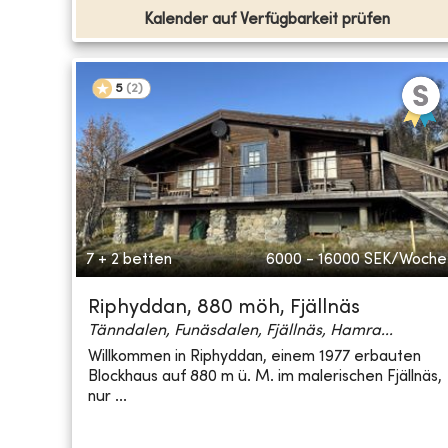
Kalender auf Verfügbarkeit prüfen
5
(
2
)
7 + 2 betten
6000 - 16000
SEK/Woche
Riphyddan, 880 möh, Fjällnäs
Tänndalen, Funäsdalen, Fjällnäs, Hamra...
Willkommen in Riphyddan, einem 1977 erbauten
Blockhaus auf 880 m ü. M. im malerischen Fjällnäs,
nur ...