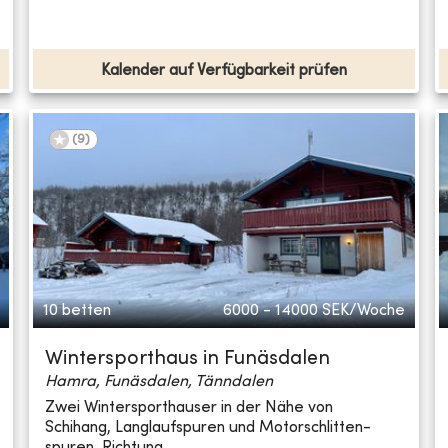
Kalender auf Verfügbarkeit prüfen
(
9
)
10 betten
6000 - 14000
SEK/Woche
Wintersporthaus in Funäsdalen
Hamra, Funäsdalen, Tänndalen
Zwei Wintersporthauser in der Nähe von
Schihang, Langlaufspuren und Motorschlitten-
spuren. Richtung...