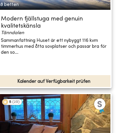
8 betten
Modern fjällstuga med genuin
kvalitetskänsla
Tänndalen
Sammanfattning Huset är ett nybyggt 116 kvm
timmerhus med åtta sovplatser och passar bra för
den so...
Kalender auf Verfügbarkeit prüfen
5
(
29
)