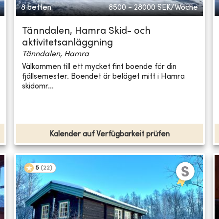
8 betten
8500 - 28000
SEK/Woche
Tänndalen, Hamra Skid- och
aktivitetsanläggning
Tänndalen, Hamra
Välkommen till ett mycket fint boende för din
fjällsemester. Boendet är beläget mitt i Hamra
skidomr...
Kalender auf Verfügbarkeit prüfen
5
(
22
)