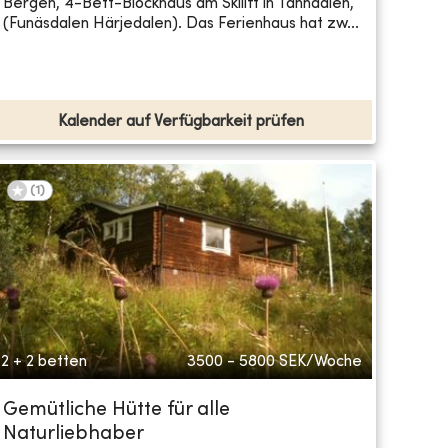
Bergen, 4-Bett-Blockhaus am Skilift in Tänndalen,
(Funäsdalen Härjedalen). Das Ferienhaus hat zw...
Kalender auf Verfügbarkeit prüfen
(
1
)
2 + 2 betten
3500 - 5800
SEK/Woche
Gemütliche Hütte für alle
Naturliebhaber