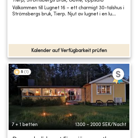
Tierp, Strömsbergs Bruk, Gävle, Uppsala
Välkommen till Lugnet 16 – ett charmigt 30-talshus i
Strömsbergs bruk, Tierp. Njut av lugnet i en lu...
Kalender auf Verfügbarkeit prüfen
5
(
1
)
7 + 1 betten
1300 - 2000
SEK/Nacht