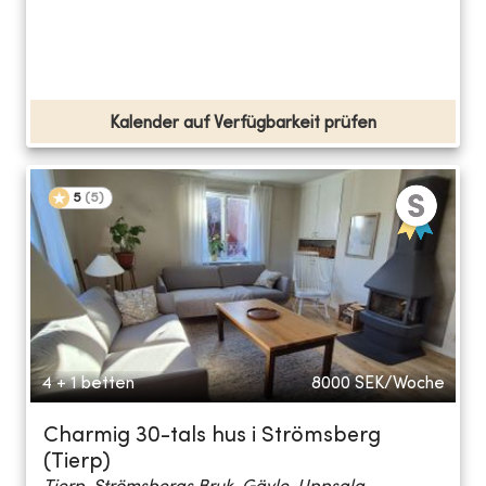
Kalender auf Verfügbarkeit prüfen
5
(
5
)
4 + 1 betten
8000
SEK/Woche
Charmig 30-tals hus i Strömsberg
(Tierp)