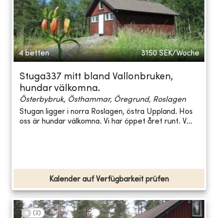
4 betten
3150
SEK/Woche
Stuga337 mitt bland Vallonbruken,
hundar välkomna.
Österbybruk, Östhammar, Öregrund, Roslagen
Stugan ligger i norra Roslagen, östra Uppland. Hos
oss är hundar välkomna. Vi har öppet året runt. V...
Kalender auf Verfügbarkeit prüfen
(
2
)