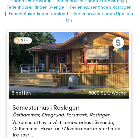
finden Österbybruk
|
Ferienhäuser finden Strömsberg
|
Ferienhäuser finden Sverige
|
Ferienhäuser finden Roslagen
|
Ferienhäuser finden Uppland
|
Ferienhäuser finden Uppsala
län
5
(
4
)
6 betten
8000
SEK/Woche
Semesterhus i Roslagen
Östhammar, Öregrund, Forsmark, Roslagen
Välkomna att hyra vårt semesterhus i Simundö,
Östhammar. Huset är 77 kvadratmeter stort med
tre sovr...