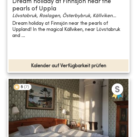
Dream holiday at Finnsjön near the
pearls of Uppla
Lövstabruk, Roslagen, Österbybruk, Källviken...
Dream holiday at Finnsjön near the pearls of
Uppland! In the magical Källviken, near Lövstabruk
and ...
Kalender auf Verfügbarkeit prüfen
5
(
7
)