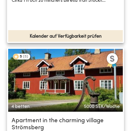
Cirka 1 h och 20 minuters bilresa från Stockh...
Kalender auf Verfügbarkeit prüfen
5
(
5
)
4 betten
5000
SEK/Woche
Apartment in the charming village
Strömsberg