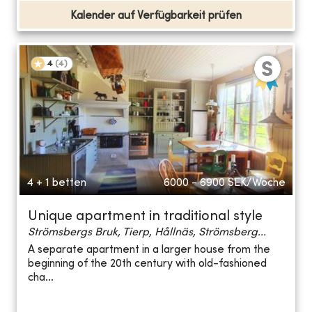
Kalender auf Verfügbarkeit prüfen
4
(
4
)
4 + 1 betten
6000 - 6900
SEK/Woche
Unique apartment in traditional style
Strömsbergs Bruk, Tierp, Hållnäs, Strömsberg...
A separate apartment in a larger house from the
beginning of the 20th century with old-fashioned
cha...