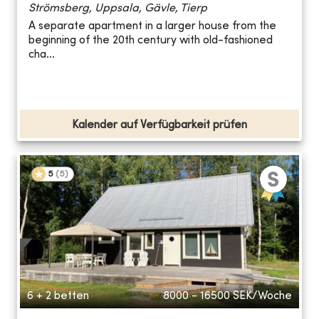
Strömsberg, Uppsala, Gävle, Tierp
A separate apartment in a larger house from the
beginning of the 20th century with old-fashioned
cha...
Kalender auf Verfügbarkeit prüfen
5
(
5
)
6 + 2 betten
8000 - 16500
SEK/Woche