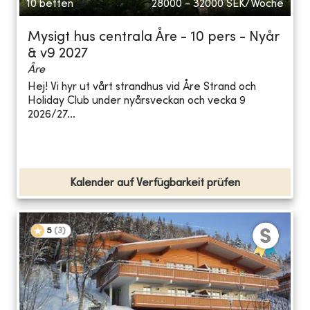
10 betten
28000 - 32000
SEK/Woche
Mysigt hus centrala Åre - 10 pers - Nyår
& v9 2027
Åre
Hej! Vi hyr ut vårt strandhus vid Åre Strand och
Holiday Club under nyårsveckan och vecka 9
2026/27...
Kalender auf Verfügbarkeit prüfen
5
(
3
)