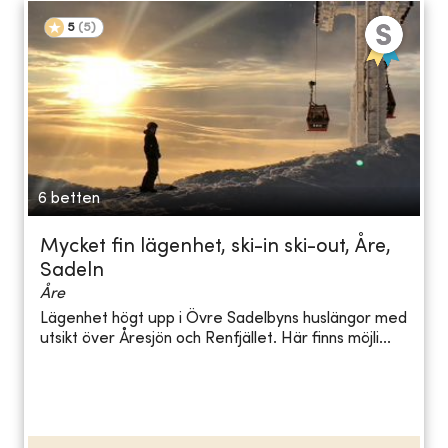
5
(
5
)
6 betten
Mycket fin lägenhet, ski-in ski-out, Åre,
Sadeln
Åre
Lägenhet högt upp i Övre Sadelbyns huslängor med
utsikt över Åresjön och Renfjället. Här finns möjli...