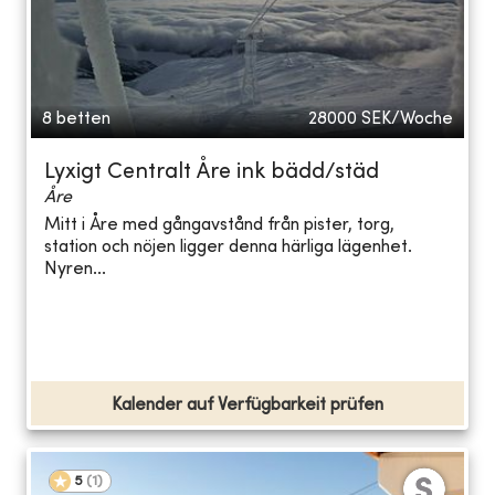
8 betten
28000
SEK/Woche
Lyxigt Centralt Åre ink bädd/städ
Åre
Mitt i Åre med gångavstånd från pister, torg,
station och nöjen ligger denna härliga lägenhet.
Nyren...
Kalender auf Verfügbarkeit prüfen
5
(
1
)