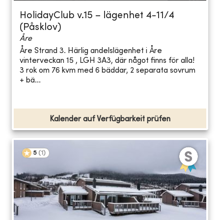
HolidayClub v.15 – lägenhet 4-11/4
(Påsklov)
Åre
Åre Strand 3. Härlig andelslägenhet i Åre
vinterveckan 15 , LGH 3A3, där något finns för alla!
3 rok om 76 kvm med 6 bäddar, 2 separata sovrum
+ bä...
Kalender auf Verfügbarkeit prüfen
5
(
1
)