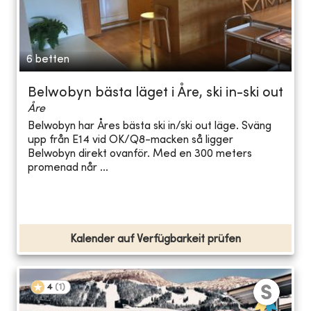
6 betten
Belwobyn bästa läget i Åre, ski in-ski out
Åre
Belwobyn har Åres bästa ski in/ski out läge. Sväng
upp från E14 vid OK/Q8-macken så ligger
Belwobyn direkt ovanför. Med en 300 meters
promenad når ...
Kalender auf Verfügbarkeit prüfen
4
(
1
)