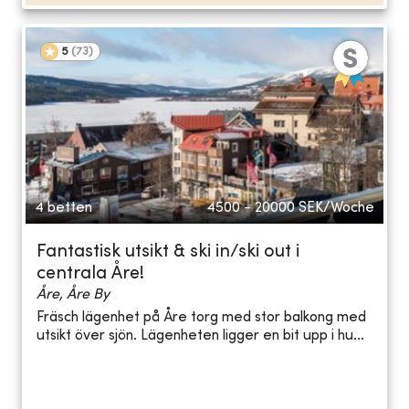
5
(
73
)
4 betten
4500 - 20000
SEK/Woche
Fantastisk utsikt & ski in/ski out i
centrala Åre!
Åre, Åre By
Fräsch lägenhet på Åre torg med stor balkong med
utsikt över sjön. Lägenheten ligger en bit upp i hu...