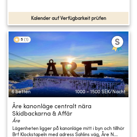
Kalender auf Verfügbarkeit prüfen
5
(
1
)
6 betten
1000 - 1500
SEK/Nacht
Åre kanonläge centralt nära
Skidbackarna & Affär
Åre
Lägenheten ligger på kanonläge mitt i byn och tillhör
Brf Klockstapeln med adress Sahlins väg, Åre N...