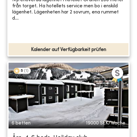
Nyrenoverad lägenhet i hotellet Granen 200 meter
från torget. Ha hotellets service men bo i enskild
lägenhet. Lägenheten har 2 sovrum, ena rummet
d...
Kalender auf Verfügbarkeit prüfen
5
(
1
)
6 betten
19000
SEK/Woche