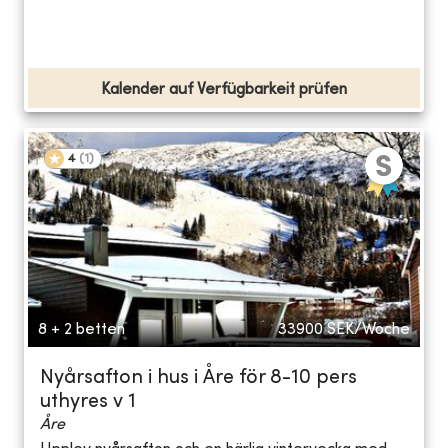
Kalender auf Verfügbarkeit prüfen
4
(
1
)
8 + 2 betten
33900
SEK/Woche
Nyårsafton i hus i Åre för 8-10 pers
uthyres v 1
Åre