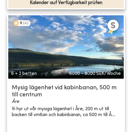
Kalender auf Verfügbarkeit prüfen
5
(
4
)
6 + 2 betten
6000 - 8000
SEK/Woche
Mysig lägenhet vid kabinbanan, 500 m
till centrum
Åre
Vi hyr ut vår mysiga lägenhet i Åre, 200 m ut till
backen till vm6an och kabinbanan, ca 500 m till Å...