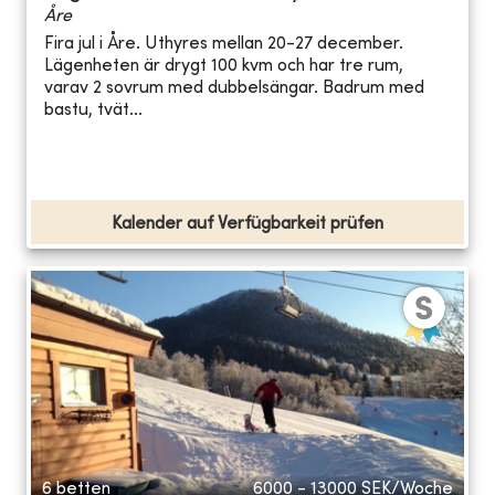
Åre
Fira jul i Åre. Uthyres mellan 20-27 december.
Lägenheten är drygt 100 kvm och har tre rum,
varav 2 sovrum med dubbelsängar. Badrum med
bastu, tvät...
Kalender auf Verfügbarkeit prüfen
6 betten
6000 - 13000
SEK/Woche