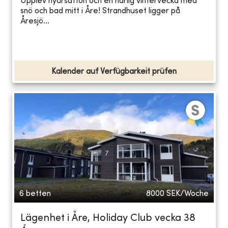
Upplev nyårsafton och en härlig vintervecka med
snö och bad mitt i Åre! Strandhuset ligger på
Åresjö...
Kalender auf Verfügbarkeit prüfen
6 betten
8000
SEK/Woche
Lägenhet i Åre, Holiday Club vecka 38