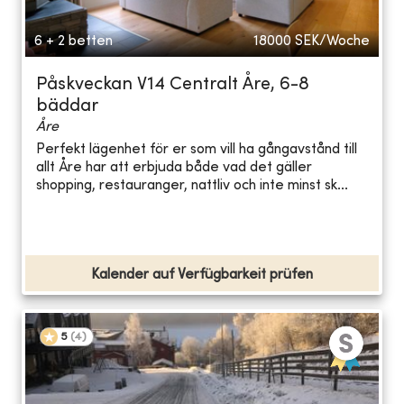
6 + 2 betten
18000
SEK/Woche
Påskveckan V14 Centralt Åre, 6-8
bäddar
Åre
Perfekt lägenhet för er som vill ha gångavstånd till
allt Åre har att erbjuda både vad det gäller
shopping, restauranger, nattliv och inte minst sk...
Kalender auf Verfügbarkeit prüfen
5
(
4
)