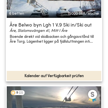
6 betten
15000
SEK/Woche
Åre Belwo byn Lgh 1 V.9 Ski in/Ski out
Åre, Slalomsvängen 41, Mitt I Åre
Boende direkt vid skidbacken och gångavstånd till
Åre Torg. Lägenhet ligger på fjällsluttningen inti...
Kalender auf Verfügbarkeit prüfen
5
(
2
)