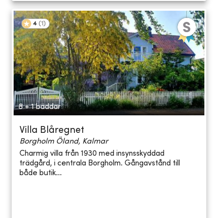
4
(
1
)
8 + 1 bäddar
Villa Blåregnet
Borgholm Öland, Kalmar
Charmig villa från 1930 med insynsskyddad
trädgård, i centrala Borgholm. Gångavstånd till
både butik...