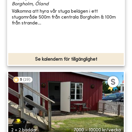
Borgholm, Öland
Välkomna att hyra vår stuga belägen i ett
stugområde 500m från centrala Borgholm & 100m
från strande...
Se kalendern för tillgänglighet
5
(
29
)
2 + 2 bäddar
7000 - 10000
kr/vecka