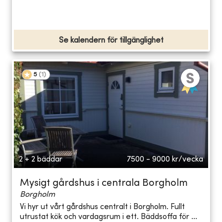
Se kalendern för tillgänglighet
5
(
1
)
2 + 2 bäddar
7500 - 9000
kr/vecka
Mysigt gårdshus i centrala Borgholm
Borgholm
Vi hyr ut vårt gårdshus centralt i Borgholm. Fullt
utrustat kök och vardagsrum i ett. Bäddsoffa för ...