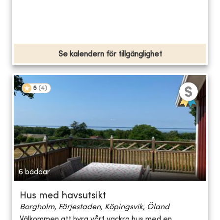
Se kalendern för tillgänglighet
5
(
4
)
6 bäddar
Hus med havsutsikt
Borgholm, Färjestaden, Köpingsvik, Öland
Välkommen att hyra vårt vackra hus med en