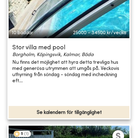
10 bäddar
25000 - 34500
kr/vecka
Stor villa med pool
Borgholm, Köpingsvik, Kalmar, Böda
Nu finns det möjlighet att hyra detta trevliga hus
med generösa utrymmen att umgås på. Veckovis
uthyrning från söndag - söndag med incheckning
eft...
Se kalendern för tillgänglighet
5
(
1
)