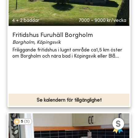
4 + 2 bäddar
7000 - 9000
kr/vecka
Fritidshus Furuhäll Borgholm
Borgholm, Köpingsvik
Friliggande fritidshus i lugnt område ca1,5 km öster
om Borgholm och nära bad i Köpingsvik eller Blå...
Se kalendern för tillgänglighet
5
(
5
)