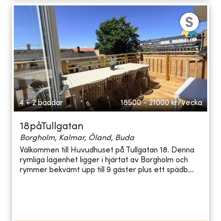
4 + 2 bäddar
18500 - 21000
kr/vecka
18påTullgatan
Borgholm, Kalmar, Öland, Buda
Välkommen till Huvudhuset på Tullgatan 18. Denna
rymliga lägenhet ligger i hjärtat av Borgholm och
rymmer bekvämt upp till 9 gäster plus ett spädb...