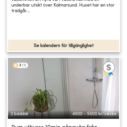
underbar utsikt över Kalmarsund. Huset har en stor
trädgår...
Se kalendern för tillgänglighet
3
(
1
)
2 bäddar
4000 - 5500
kr/vecka