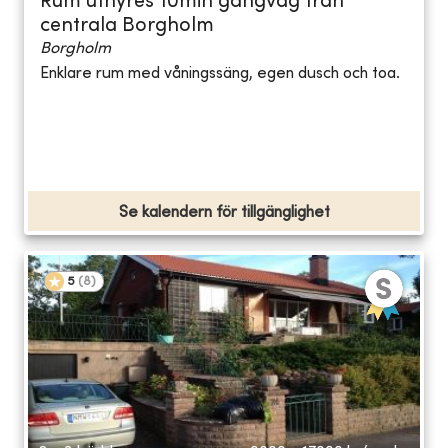
Rum uthyres 10min gångväg från
centrala Borgholm
Borgholm
Enklare rum med våningssäng, egen dusch och toa.
Se kalendern för tillgänglighet
5
(
8
)