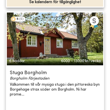
Se kalendern för tillgänglighet
5
(
6
)
6 bäddar
6000 - 13000
kr/vecka
Stuga Borgholm
Borgholm Färjestaden
Välkommen till vår mysiga stuga i den pittoreska byn
Borgehage strax söder om Borgholm. Ni har
prome...