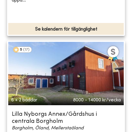
uppd...
Se kalendern för tillgänglighet
5
(
17
)
6 + 2 bäddar
8000 - 14000
kr/vecka
Lilla Nyborgs Annex/Gårdshus i
centrala Borgholm
Borgholm, Öland, Mellerstaöland