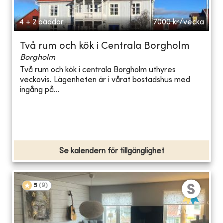
4 + 2 bäddar
7000
kr/vecka
Två rum och kök i Centrala Borgholm
Borgholm
Två rum och kök i centrala Borgholm uthyres
veckovis. Lägenheten är i vårat bostadshus med
ingång på...
Se kalendern för tillgänglighet
5
(
9
)