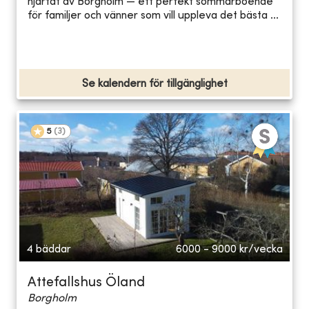
hjärtat av Borgholm — ett perfekt sommarboende
för familjer och vänner som vill uppleva det bästa ...
Se kalendern för tillgänglighet
5
(
3
)
4 bäddar
6000 - 9000
kr/vecka
Attefallshus Öland
Borgholm