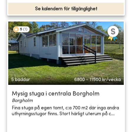
Se kalendern för tillgänglighet
5
(
1
)
5 bäddar
6800 - 11500
kr/vecka
Mysig stuga i centrala Borgholm
Borgholm
Fina stuga på egen tomt, c:a 700 m2 där inga andra
uthyrningsstugor finns. Stort härligt uterum på c...