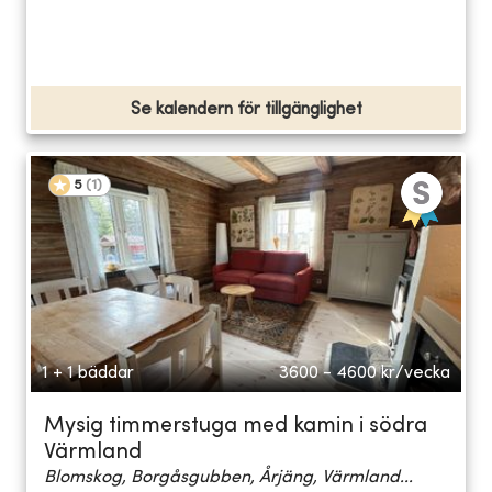
Se kalendern för tillgänglighet
5
(
1
)
1 + 1 bäddar
3600 - 4600
kr/vecka
Mysig timmerstuga med kamin i södra
Värmland
Blomskog, Borgåsgubben, Årjäng, Värmland...