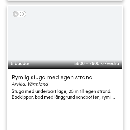
(
1
)
5 bäddar
5800 - 7800
kr/vecka
Rymlig stuga med egen strand
Arvika, Värmland
Stuga med underbart läge, 25 m till egen strand.
Badklippor, bad med långgrund sandbotten, rymli...