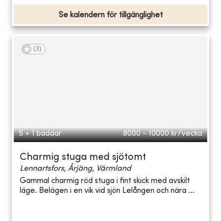
Se kalendern för tillgänglighet
(
3
)
5 + 1 bäddar
8000 - 10000
kr/vecka
Charmig stuga med sjötomt
Lennartsfors, Årjäng, Värmland
Gammal charmig röd stuga i fint skick med avskilt
läge. Belägen i en vik vid sjön Lelången och nära ...