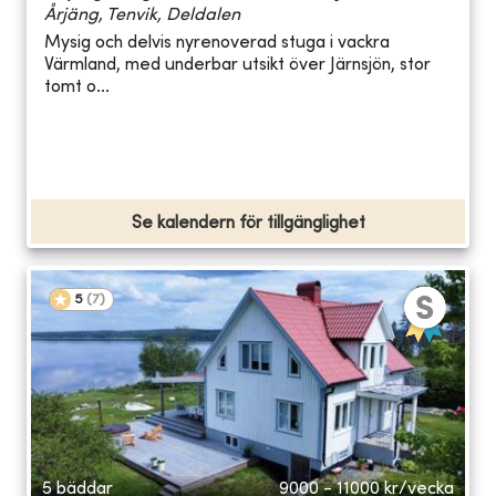
Årjäng, Tenvik, Deldalen
Mysig och delvis nyrenoverad stuga i vackra
Värmland, med underbar utsikt över Järnsjön, stor
tomt o...
Se kalendern för tillgänglighet
5
(
7
)
5 bäddar
9000 - 11000
kr/vecka