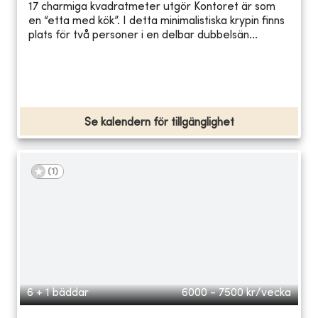
17 charmiga kvadratmeter utgör Kontoret är som
en “etta med kök”. I detta minimalistiska krypin finns
plats för två personer i en delbar dubbelsän...
Se kalendern för tillgänglighet
(
1
)
6 + 1 bäddar
6000 - 7500
kr/vecka