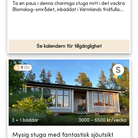
Ta en paus i denna charmiga stuga mitt i det vackra
Blomskog-området, inbäddat i Värmlands fridfulla...
Se kalendern för tillgänglighet
5
(
6
)
3 + 1 bäddar
3000 - 6500
kr/vecka
Mysig stuga med fantastisk sjöutsikt