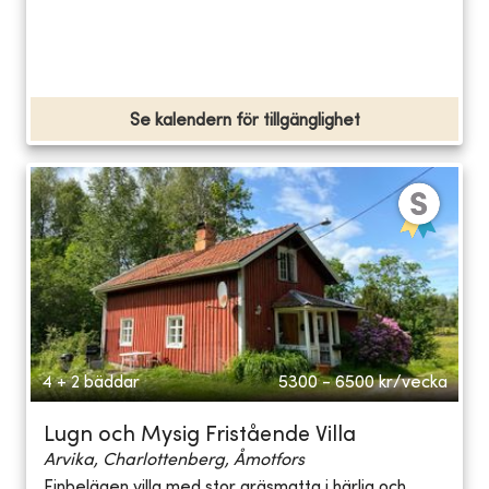
Se kalendern för tillgänglighet
4 + 2 bäddar
5300 - 6500
kr/vecka
Lugn och Mysig Fristående Villa
Arvika, Charlottenberg, Åmotfors
Finbelägen villa med stor gräsmatta i härlig och