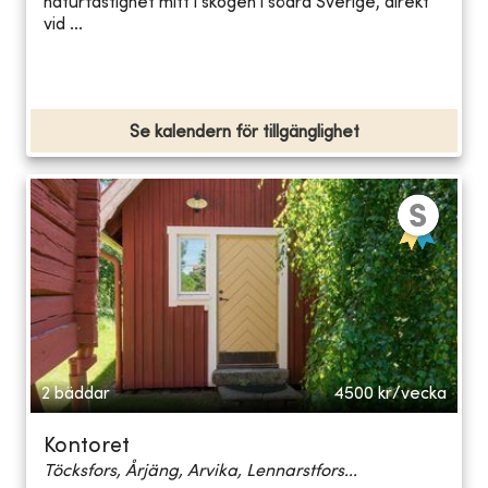
naturfastighet mitt i skogen i södra Sverige, direkt
vid ...
Se kalendern för tillgänglighet
2 bäddar
4500
kr/vecka
Kontoret
Töcksfors, Årjäng, Arvika, Lennarstfors...