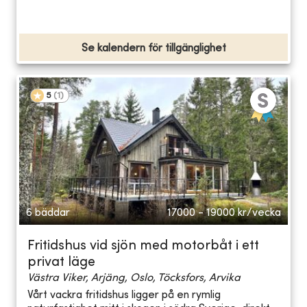
Se kalendern för tillgänglighet
5
(
1
)
6 bäddar
17000 - 19000
kr/vecka
Fritidshus vid sjön med motorbåt i ett
privat läge
Västra Viker, Arjäng, Oslo, Töcksfors, Arvika
Vårt vackra fritidshus ligger på en rymlig