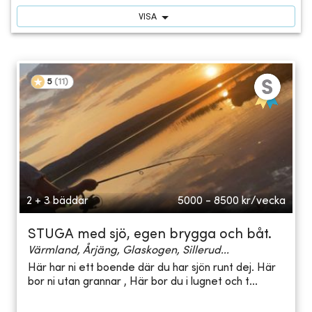
VISA
5
(
11
)
2 + 3 bäddar
5000 - 8500
kr/vecka
STUGA med sjö, egen brygga och båt.
Värmland, Årjäng, Glaskogen, Sillerud...
Här har ni ett boende där du har sjön runt dej. Här
bor ni utan grannar , Här bor du i lugnet och t...