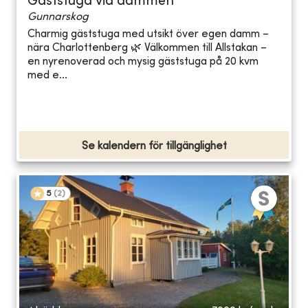
Gäststuga vid dammen
Gunnarskog
Charmig gäststuga med utsikt över egen damm –
nära Charlottenberg 🌿 Välkommen till Allstakan –
en nyrenoverad och mysig gäststuga på 20 kvm
med e...
Se kalendern för tillgänglighet
5
(
2
)