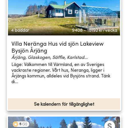
4 bäddar
9408 - 10192
kr/vecka
Villa Neränga Hus vid sjön Lakeview
Bysjön Årjäng
Årjäng, Glaskogen, Säffle, Karlstad...
Läge: Välkommen till Värmland, en av Sveriges
vackraste regioner. Vårt hus, Neranga, ligger i
Årjängs kommun, alldeles vid Bysjöns strand. Tänk
di...
Se kalendern för tillgänglighet
5
(
2
)