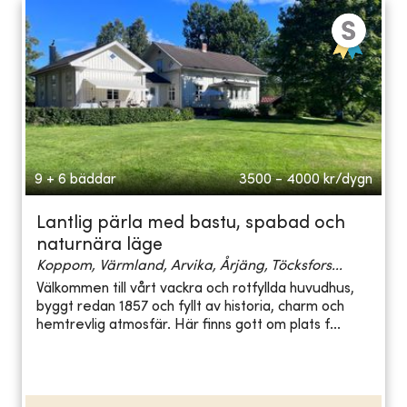
9 + 6 bäddar
3500 - 4000
kr/dygn
Lantlig pärla med bastu, spabad och
naturnära läge
Koppom, Värmland, Arvika, Årjäng, Töcksfors...
Välkommen till vårt vackra och rotfyllda huvudhus,
byggt redan 1857 och fyllt av historia, charm och
hemtrevlig atmosfär. Här finns gott om plats f...