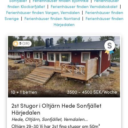
Sonfjället
|
Ferienhäuser finden Björnrike
|
Ferienhäuser
finden Klockarfjället
|
Ferienhäuser finden Vemdalsskalet
|
Ferienhäuser finden Vargen, Vemdalen
|
Ferienhäuser finden
Sverige
|
Ferienhäuser finden Norrland
|
Ferienhäuser finden
Härjedalen
5
(
28
)
10 + 1 betten
3500 - 4500
SEK/Woche
2st Stugor i Oltjärn Hede Sonfjället
Härjedalen
Hede, Oltjärn, Sonfjället, Vemdalen...
Oltjärn 29-30 Vi har 2st fina stugor om 50m²