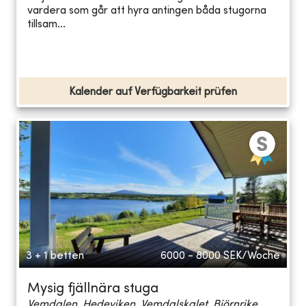
vardera som går att hyra antingen båda stugorna
tillsam...
Kalender auf Verfügbarkeit prüfen
3 + 1 betten
6000 - 8000
SEK/Woche
Mysig fjällnära stuga
Vemdalen, Hedeviken, Vemdalskalet, Björnrike...