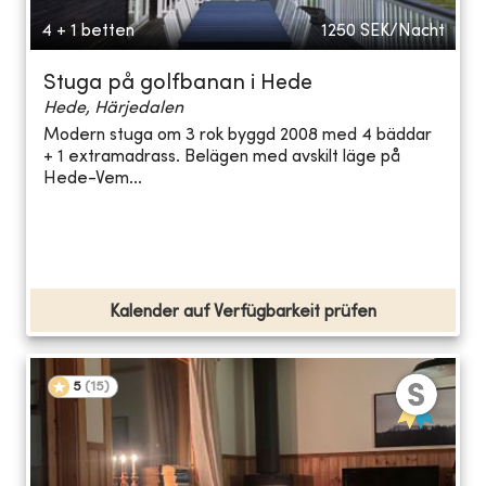
4 + 1 betten
1250
SEK/Nacht
Stuga på golfbanan i Hede
Hede, Härjedalen
Modern stuga om 3 rok byggd 2008 med 4 bäddar
+ 1 extramadrass. Belägen med avskilt läge på
Hede-Vem...
Kalender auf Verfügbarkeit prüfen
5
(
15
)