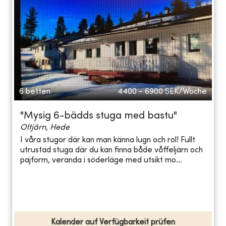
6 betten
4400 - 6900
SEK/Woche
"Mysig 6-bädds stuga med bastu"
Oltjärn, Hede
I våra stugor där kan man känna lugn och rol! Fullt
utrustad stuga där du kan finna både våffeljärn och
pajform, veranda i söderläge med utsikt mo...
Kalender auf Verfügbarkeit prüfen