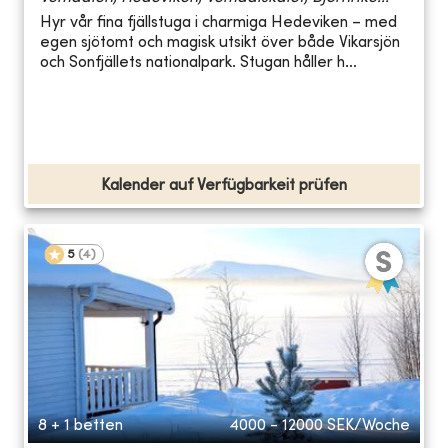
Hyr vår fina fjällstuga i charmiga Hedeviken – med
egen sjötomt och magisk utsikt över både Vikarsjön
och Sonfjällets nationalpark. Stugan håller h...
Kalender auf Verfügbarkeit prüfen
5
(
4
)
8 + 1 betten
4000 - 12000
SEK/Woche