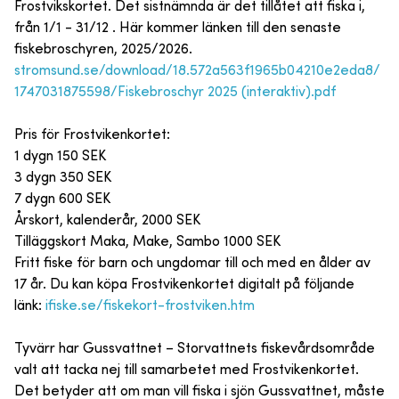
Frostvikskortet. Det sistnämnda är det tillåtet att fiska i,
från 1/1 - 31/12 . Här kommer länken till den senaste
fiskebroschyren, 2025/2026.
stromsund.se/download/18.572a563f1965b04210e2eda8/
1747031875598/Fiskebroschyr 2025 (interaktiv).pdf
Pris för Frostvikenkortet:
1 dygn 150 SEK
3 dygn 350 SEK
7 dygn 600 SEK
Årskort, kalenderår, 2000 SEK
Tilläggskort Maka, Make, Sambo 1000 SEK
Fritt fiske för barn och ungdomar till och med en ålder av
17 år. Du kan köpa Frostvikenkortet digitalt på följande
länk:
ifiske.se/fiskekort-frostviken.htm
Tyvärr har Gussvattnet – Storvattnets fiskevårdsområde
valt att tacka nej till samarbetet med Frostvikenkortet.
Det betyder att om man vill fiska i sjön Gussvattnet, måste