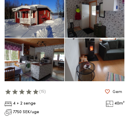
(
15
)
Gem
4 + 2 senge
40
m²
7750
SEK/uge