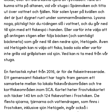
kunna sitta på altanen, vid vår stuga i Spännviken och titta
ut över vattnet och fjällen. När solen lyser på kvällen och
det är ljust dygnet runt under sommarmånaderna. Lyssna
noga, plötsligt hör du rödingen slå i vattnet, och du går ned
till sjön med ett fiskespö i handen. Eller varför inte välja att
gå antingen stigen eller följa bäcken (och samtidigt
bäckmeta) som går ned till den nedre sjön, Hetögeln. Även
vid Hetögeln kan ni välja att fiska, bada sola eller varför
inte grilla vid grillplatsen vid sjön. Ved kan ni ta med från vår
stuga.
En fantastisk nyhet från 2016, är för de fiskeintresserade.
Ett gemensamt fiskekort har tagits fram genom ett
samarbete mellan tio lokala fiskevårdsområden och tre
kortfiskeområden inom SCA. Kortet heter Frostvikskortet
och täcker 140 km och 124 fiskevatten i Frostviken. De
flesta sjöarna, tjärnarna och vattendragen, som finns i
Frostviken, inklusive sjön Hetögeln, ingår också i