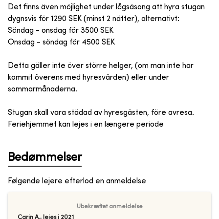
Det finns även möjlighet under lågsäsong att hyra stugan
dygnsvis för 1290 SEK (minst 2 nätter), alternativt:
Söndag - onsdag för 3500 SEK
Onsdag - söndag för 4500 SEK
Detta gäller inte över större helger, (om man inte har
kommit överens med hyresvärden) eller under
sommarmånaderna.
Stugan skall vara städad av hyresgästen, före avresa.
Feriehjemmet kan lejes i en længere periode
Bedømmelser
Følgende lejere efterlod en anmeldelse
Ubekræftet anmeldelse
Carin A.
,
lejes i
2021