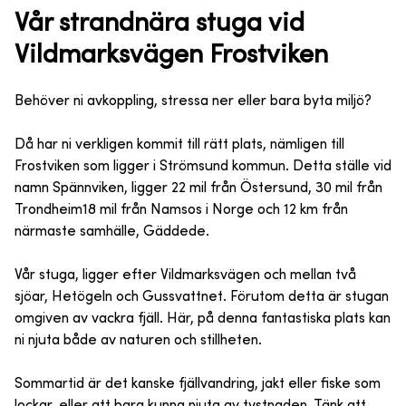
Vår strandnära stuga vid
Vildmarksvägen Frostviken
Behöver ni avkoppling, stressa ner eller bara byta miljö?
Då har ni verkligen kommit till rätt plats, nämligen till
Frostviken som ligger i Strömsund kommun. Detta ställe vid
namn Spännviken, ligger 22 mil från Östersund, 30 mil från
Trondheim18 mil från Namsos i Norge och 12 km från
närmaste samhälle, Gäddede.
Vår stuga, ligger efter Vildmarksvägen och mellan två
sjöar, Hetögeln och Gussvattnet. Förutom detta är stugan
omgiven av vackra fjäll. Här, på denna fantastiska plats kan
ni njuta både av naturen och stillheten.
Sommartid är det kanske fjällvandring, jakt eller fiske som
lockar, eller att bara kunna njuta av tystnaden. Tänk att