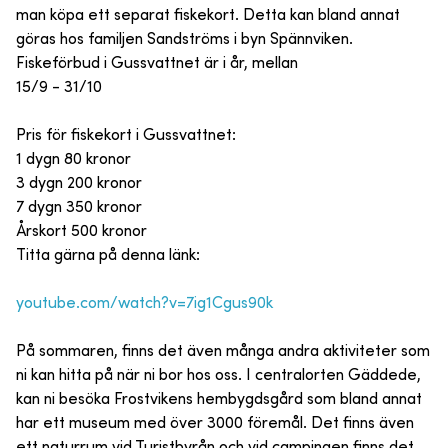
man köpa ett separat fiskekort. Detta kan bland annat
göras hos familjen Sandströms i byn Spännviken.
Fiskeförbud i Gussvattnet är i år, mellan
15/9 - 31/10
Pris för fiskekort i Gussvattnet:
1 dygn 80 kronor
3 dygn 200 kronor
7 dygn 350 kronor
Årskort 500 kronor
Titta gärna på denna länk:
youtube.com/watch?v=7ig1Cgus90k
På sommaren, finns det även många andra aktiviteter som
ni kan hitta på när ni bor hos oss. I centralorten Gäddede,
kan ni besöka Frostvikens hembygdsgård som bland annat
har ett museum med över 3000 föremål. Det finns även
ett naturrum vid Turistbyrån och vid campingen finns det