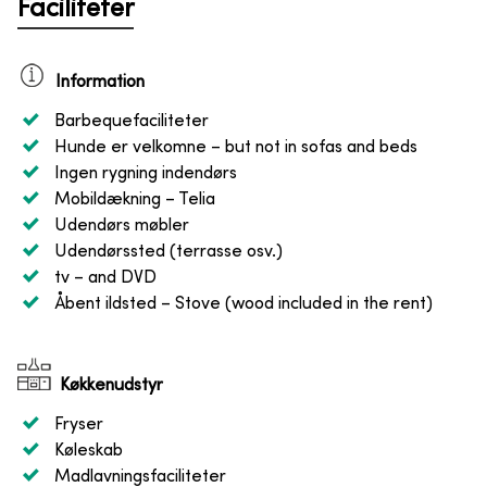
Faciliteter
Information
Barbequefaciliteter
Hunde er velkomne
– but not in sofas and beds
Ingen rygning indendørs
Mobildækning
– Telia
Udendørs møbler
Udendørssted (terrasse osv.)
tv
– and DVD
Åbent ildsted
– Stove (wood included in the rent)
Køkkenudstyr
Fryser
Køleskab
Madlavningsfaciliteter