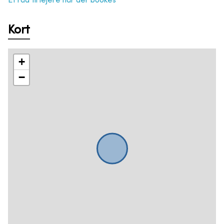
Et råd til lejere når der bookes
Kort
+
−