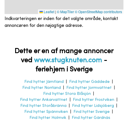
Leaflet
|
© MapTiler
© OpenStreetMap contributors
Indkvarteringen er inden for det valgte område, kontakt
annoncøren for den nøjagtige adresse.
Dette er en af mange annoncer
ved
www.stugknuten.com
-
feriehjem i Sverige
Find hytter Jämtland
|
Find hytter Gäddede
|
Find hytter Norrland
|
Find hytter Jormvattnet
|
Find hytter Stora Blåsjön
|
Find hytter Ankarvattnet
|
Find hytter Frostviken
|
Find hytter Storåbränna
|
Find hytter Lidsjöberg
|
Find hytter Spännviken
|
Find hytter Sverige
|
Find hytter Holmvik
|
Find hytter Gärdnäs