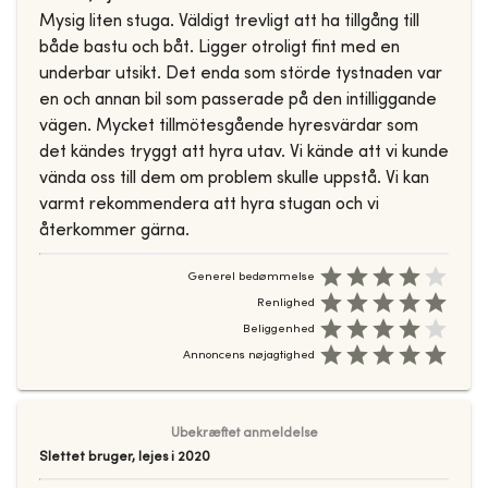
Mysig liten stuga. Väldigt trevligt att ha tillgång till
både bastu och båt. Ligger otroligt fint med en
underbar utsikt. Det enda som störde tystnaden var
en och annan bil som passerade på den intilliggande
vägen. Mycket tillmötesgående hyresvärdar som
det kändes tryggt att hyra utav. Vi kände att vi kunde
vända oss till dem om problem skulle uppstå. Vi kan
varmt rekommendera att hyra stugan och vi
återkommer gärna.
Generel bedømmelse
Renlighed
Beliggenhed
Annoncens nøjagtighed
Ubekræftet anmeldelse
Slettet bruger
,
lejes i
2020