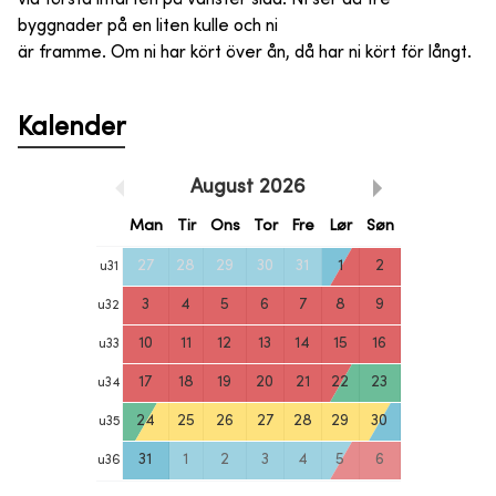
byggnader på en liten kulle och ni
är framme. Om ni har kört över ån, då har ni kört för långt.
Kalender
August
2026
Man
Tir
Ons
Tor
Fre
Lør
Søn
27
28
29
30
31
1
2
u
31
3
4
5
6
7
8
9
u
32
10
11
12
13
14
15
16
u
33
17
18
19
20
21
22
23
u
34
24
25
26
27
28
29
30
u
35
31
1
2
3
4
5
6
u
36