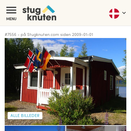
MENU
#
7556
-
på Stugknuten.com siden
2009-01-01
ALLE BILLEDER