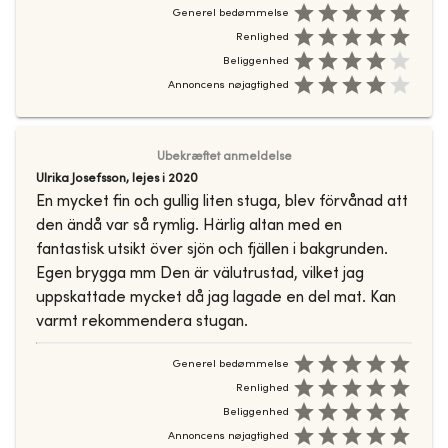
Generel bedømmelse
Renlighed
Beliggenhed
Annoncens nøjagtighed
Ubekræftet anmeldelse
Ulrika Josefsson
,
lejes i
2020
En mycket fin och gullig liten stuga, blev förvånad att
den ändå var så rymlig. Härlig altan med en
fantastisk utsikt över sjön och fjällen i bakgrunden.
Egen brygga mm Den är välutrustad, vilket jag
uppskattade mycket då jag lagade en del mat. Kan
varmt rekommendera stugan.
Generel bedømmelse
Renlighed
Beliggenhed
Annoncens nøjagtighed