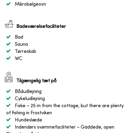
Mikrobølgeovn
Badeværelsefaciliteter
Bad
Sauna
Tørreskab
WC
Tilgængelig tæt på
Bådudlejning
Cykeludlejning
Fiske
– 25 m from the cottage, but there are plenty
of fishing in Frostviken
Hundeslæde
Indendørs svømmefaciliteter
– Gäddede, open