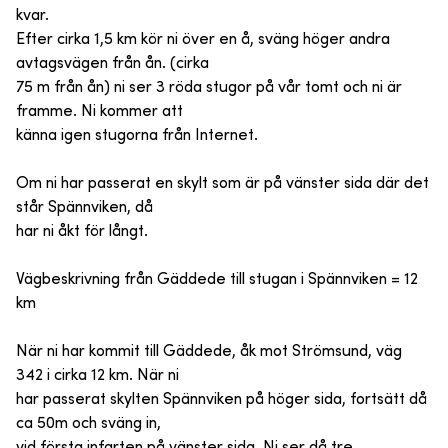
kvar.
Efter cirka 1,5 km kör ni över en å, sväng höger andra
avtagsvägen från ån. (cirka
75 m från ån) ni ser 3 röda stugor på vår tomt och ni är
framme. Ni kommer att
känna igen stugorna från Internet.
Om ni har passerat en skylt som är på vänster sida där det
står Spännviken, då
har ni åkt för långt.
Vägbeskrivning från Gäddede till stugan i Spännviken = 12
km
När ni har kommit till Gäddede, åk mot Strömsund, väg
342 i cirka 12 km. När ni
har passerat skylten Spännviken på höger sida, fortsätt då
ca 50m och sväng in,
vid första infarten på vänster sida. Ni ser då tre