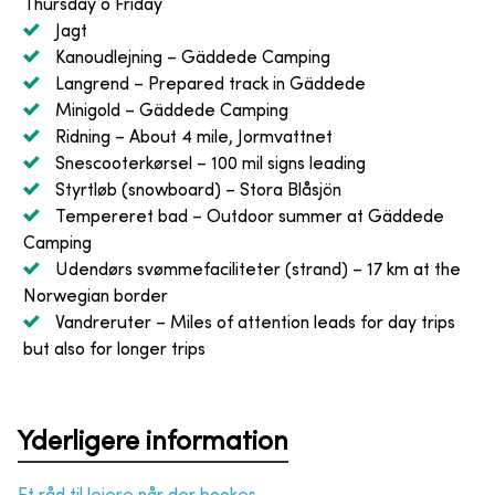
Thursday o Friday
Jagt
Kanoudlejning
– Gäddede Camping
Langrend
– Prepared track in Gäddede
Minigold
– Gäddede Camping
Ridning
– About 4 mile, Jormvattnet
Snescooterkørsel
– 100 mil signs leading
Styrtløb (snowboard)
– Stora Blåsjön
Tempereret bad
– Outdoor summer at Gäddede
Camping
Udendørs svømmefaciliteter (strand)
– 17 km at the
Norwegian border
Vandreruter
– Miles of attention leads for day trips
but also for longer trips
Yderligere information