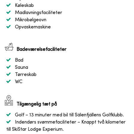
Køleskab
Madlavningsfaciliteter
Mikrobølgeovn
Opvaskemaskine
Badeværelsefaciliteter
Bad
Sauna
Tørreskab
WC
Tilgængelig tæt på
Golf
– 13 minuter med bil till Sälenfjällens Golfklubb.
Indendørs svømmefaciliteter
– Knappt två kilometer
till SkiStar Lodge Experium.