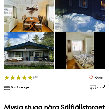
(
40
)
Gem
6 + 1 senge
78
m²
Mysig stuga nära Sälfjällstorget