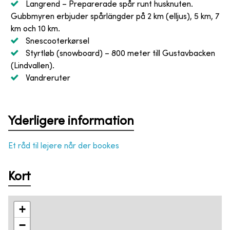
Langrend
– Preparerade spår runt husknuten.
Gubbmyren erbjuder spårlängder på 2 km (elljus), 5 km, 7
km och 10 km.
Snescooterkørsel
Styrtløb (snowboard)
– 800 meter till Gustavbacken
(Lindvallen).
Vandreruter
Yderligere information
Et råd til lejere når der bookes
Kort
+
−