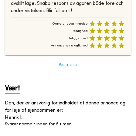
avskilt läge. Snabb respons av ägaren både före och
under vistelsen. Blir full pott!
Generel bedømmelse
Renlighed
Beliggenhed
Annoncens nøjagtighed
Vis mere
Vært
Den, der er ansvarlig for indholdet af denne annonce og
for leje af ejendommen er
:
Henrik L.
Svarer normalt inden for 8 timer