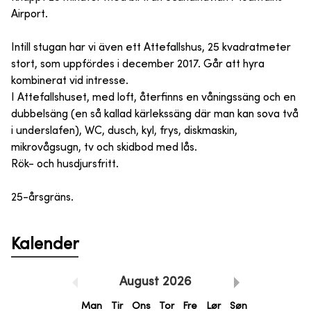
Airport.
Intill stugan har vi även ett Attefallshus, 25 kvadratmeter
stort, som uppfördes i december 2017. Går att hyra
kombinerat vid intresse.
I Attefallshuset, med loft, återfinns en våningssäng och en
dubbelsäng (en så kallad kärlekssäng där man kan sova två
i underslafen), WC, dusch, kyl, frys, diskmaskin,
mikrovågsugn, tv och skidbod med lås.
Rök- och husdjursfritt.
25-årsgräns.
Kalender
August
2026
Man
Tir
Ons
Tor
Fre
Lør
Søn