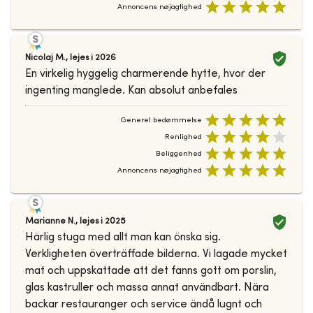
Annoncens nøjagtighed
Nicolaj M.
,
lejes i
2026
En virkelig hyggelig charmerende hytte, hvor der
ingenting manglede. Kan absolut anbefales
Generel bedømmelse
Renlighed
Beliggenhed
Annoncens nøjagtighed
Marianne N.
,
lejes i
2025
Härlig stuga med allt man kan önska sig.
Verkligheten överträffade bilderna. Vi lagade mycket
mat och uppskattade att det fanns gott om porslin,
glas kastruller och massa annat användbart. Nära
backar restauranger och service ändå lugnt och