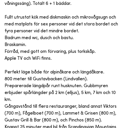
våningssäng). Totalt 6 + 1 bäddar.
Fullt utrustat kök med diskmaskin och mikrovågsugn och
med matplats för sex personer vid det stora bordet och
fyra personer vid det mindre bordet.
Badrum med wc, dusch och bastu.
Braskamin.
Förråd, med gott om förvaring, plus torkskåp.
Apple TV och WiFi finns.
Perfekt läge både för alpinåkare och längdåkare.
800 meter till Gustavbacken (Lindvallen).
Preparerade längdpår runt husknuten. Gubbmyren
erbjuder spårlängder på 2 km (elljus), 5 km, 7 km och 10
km.
Gångavstånd till flera restauranger, bland annat Viktors
(700 m), Fågelboet (700 m), Lammet & Grisen (800 m),
Gustav Grill & Bar (800 m), och Pinchos (850 m).
Knappt 25 minuter med bil från Scandinavian Mountains