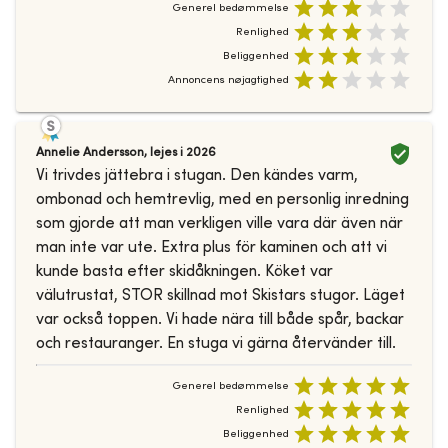
Generel bedømmelse
Renlighed
Beliggenhed
Annoncens nøjagtighed
Annelie Andersson
,
lejes i
2026
Vi trivdes jättebra i stugan. Den kändes varm,
ombonad och hemtrevlig, med en personlig inredning
som gjorde att man verkligen ville vara där även när
man inte var ute. Extra plus för kaminen och att vi
kunde basta efter skidåkningen. Köket var
välutrustat, STOR skillnad mot Skistars stugor. Läget
var också toppen. Vi hade nära till både spår, backar
och restauranger. En stuga vi gärna återvänder till.
Generel bedømmelse
Renlighed
Beliggenhed