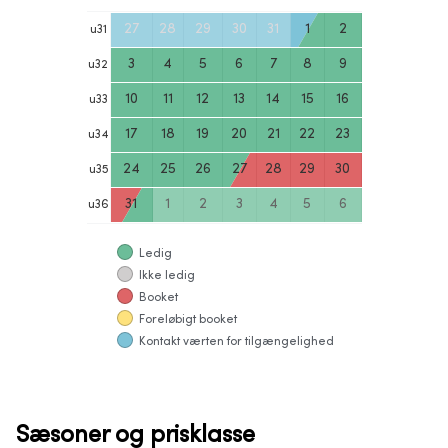
27
28
29
30
31
1
2
u
31
3
4
5
6
7
8
9
u
32
10
11
12
13
14
15
16
u
33
17
18
19
20
21
22
23
u
34
24
25
26
27
28
29
30
u
35
31
1
2
3
4
5
6
u
36
Ledig
Ikke ledig
Booket
Foreløbigt booket
Kontakt værten for tilgængelighed
Sæsoner og prisklasse