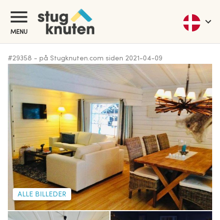
MENU
#
29358
-
på Stugknuten.com siden
2021-04-09
ALLE BILLEDER