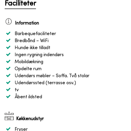
Faciliteter
Information
Barbequefaciliteter
Bredbånd
– WiFi
Hunde ikke tilladt
Ingen rygning indendørs
Mobildækning
Opdelte rum
Udendørs møbler
– Soffa. Två stolar
Udendørssted (terrasse osv.)
tv
Åbent ildsted
Køkkenudstyr
Fryser